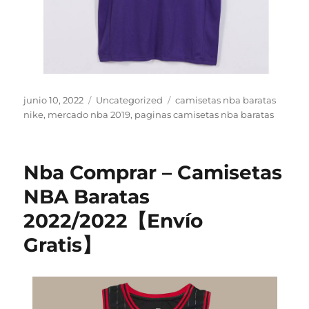
Publicado
Categorías
Etiquetas
junio 10, 2022
Uncategorized
camisetas nba baratas
el
nike
,
mercado nba 2019
,
paginas camisetas nba baratas
Nba Comprar – Camisetas
NBA Baratas
2022/2022【Envío
Gratis】