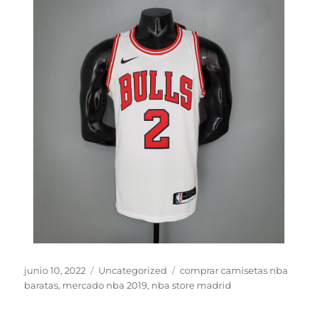
Publicado
Categorías
Etiquetas
junio 10, 2022
Uncategorized
comprar camisetas nba
el
baratas
,
mercado nba 2019
,
nba store madrid